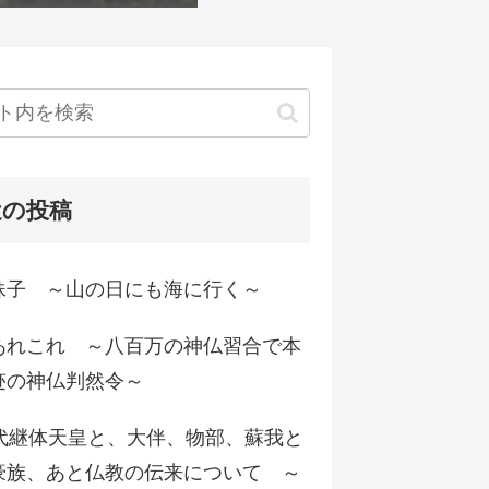
近の投稿
妹子 ～山の日にも海に行く～
あれこれ ～八百万の神仏習合で本
迹の神仏判然令～
6代継体天皇と、大伴、物部、蘇我と
豪族、あと仏教の伝来について ～