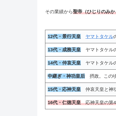
その業績から
聖帝（ひじりのみか
12代・景行天皇
ヤマトタケル
13代・成務天皇
ヤマトタケル
14代・仲哀天皇
ヤマトタケルの
中継ぎ・神功皇后
摂政。この頃
15代・応神天皇
仲哀天皇と神
16代・仁徳天皇
応神天皇の第