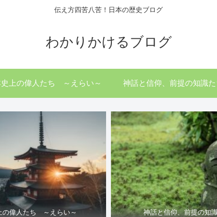
伝え方四苦八苦！日本の歴史ブログ
わかりかけるブログ
本史上の偉人たち ～えらい～
神話と信仰、前提の知識た
上の偉人たち ～えらい～
神話と信仰、前提の知