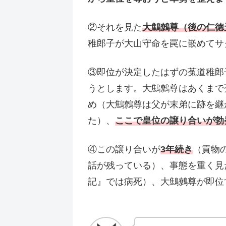
②それを見た
大鷦鷯尊（後の仁徳
稚郎子が大山守命を罠に嵌めてサ
③即位が決定したはずの菟道稚郎
うとします。大鷦鷯尊はあくまで
め（大鷦鷯尊は父が末弟に跡を継
た）、
ここで皇位の譲り合いが勃
④この譲り合いが
3年続き
（貢物
話が残っている）、事態を重く見
記』では病死）、大鷦鷯尊が即位