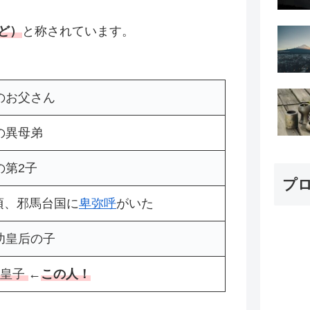
ど）
と称されています。
のお父さん
の異母弟
第2子
プ
、邪馬台国に
卑弥呼
がいた
功皇后の子
4皇子
←
この人！