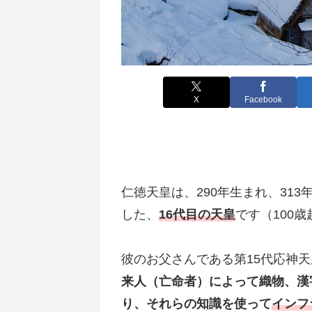
X
Facebook
仁徳天皇は、290年生まれ、313年
した、
16代目の天皇
です（100
彼のお父さんである第15代応神
来人（亡命者）によって織物、漢
り、それらの知識を使って
インフ