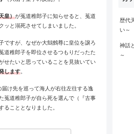
天皇）
が菟道稚郎子に知らせると、菟道
歴代
クッと溺死させてしまいました。
い～
子ですが、なぜか大鷦鷯尊に皇位を譲ろ
神話
菟道稚郎子を即位させるつもりだったた
～
がせたいと思っていることを見抜いてい
発します
。
の届け先を巡って海人が右往左往する逸
た菟道稚郎子が自ら死を選んで（『古事
することとなりました。