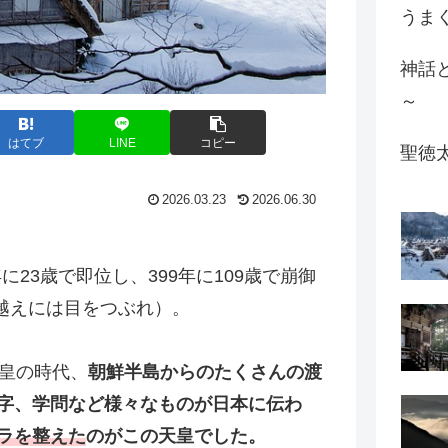
うま
神話
～
はてブ
LINE
コピー
聖徳
2026.03.23
2026.06.30
に23歳で即位し、399年に109歳で崩御
歳越えには目をつぶれ）。
天皇の時代、
朝鮮半島からのたくさんの渡
字、学問など様々なものが日本に伝わ
ラを整えた
のがこの天皇でした。