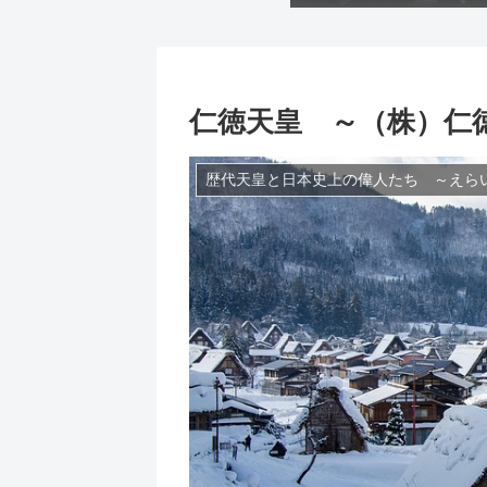
仁徳天皇 ～（株）仁
歴代天皇と日本史上の偉人たち ～えら