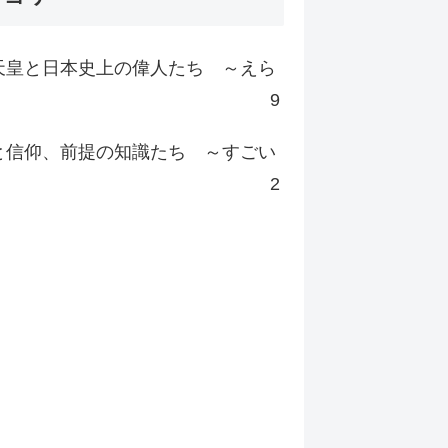
天皇と日本史上の偉人たち ～えら
9
と信仰、前提の知識たち ～すごい
2