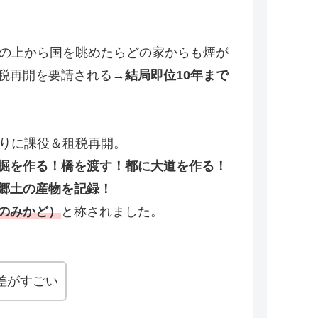
山の上から国を眺めたらどの家からも煙が
税再開を要請される→
結局即位10年まで
かりに課役＆租税再開。
掘を作る！橋を渡す！都に大道を作る！
郷土の産物を記録！
のみかど）
と称されました。
差がすごい