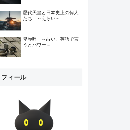
歴代天皇と日本史上の偉人
たち ～えらい～
卑弥呼 ～占い。英語で言
うとパワー～
ロフィール