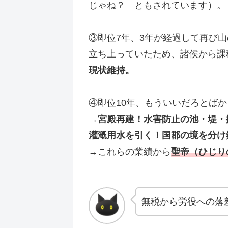
じゃね？ ともされています）。
③即位7年、3年が経過して再び
立ち上っていたため、諸侯から課
現状維持。
④即位10年、もういいだろとば
→
宮殿再建！水害防止の池・堤・
灌漑用水を引く！国郡の境を分け
→これらの業績から
聖帝（ひじり
無税から労役への落