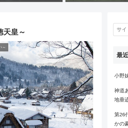
徳天皇～
い～
最
小野
神道
地垂
第2
かの