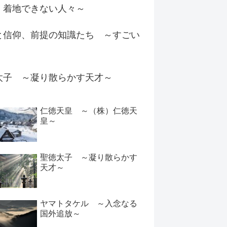
く着地できない人々～
と信仰、前提の知識たち ～すごい
太子 ～凝り散らかす天才～
仁徳天皇 ～（株）仁徳天
皇～
聖徳太子 ～凝り散らかす
天才～
ヤマトタケル ～入念なる
国外追放～