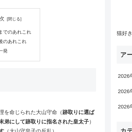
次
までのあれこれ
猫好
後のあれこれ
一発
ア
202
202
202
理を命じられた大山守命（
跡取りに選ば
末弟にして跡取りに指名された皇太子
）
カ
す
（大山守皇子の反乱）。