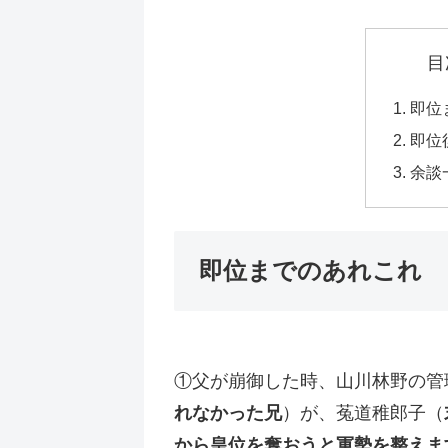
目
即位
即位
余談
即位までのあれこれ
①父が崩御した時、山川林野の管
れなかった兄
）が、菟道稚郎子（
から皇位を奪おうと軍勢を整えま