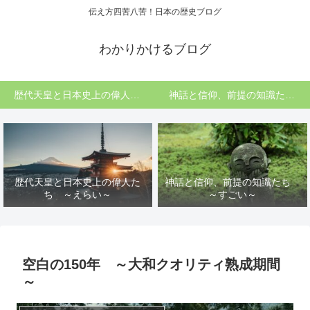
伝え方四苦八苦！日本の歴史ブログ
わかりかけるブログ
歴代天皇と日本史上の偉人たち ～えらい～
神話と信仰、前提の知識たち ～すごい～
歴代天皇と日本史上の偉人た
神話と信仰、前提の知識たち
ち ～えらい～
～すごい～
空白の150年 ～大和クオリティ熟成期間
～