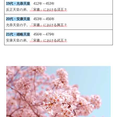
19代・允恭天皇
412年～453年
反正天皇の弟。
「宋書」における済王？
20代・安康天皇
453年～456年
允恭天皇の子。
「宋書」における興王？
21代・雄略天皇
456年～479年
安康天皇の弟。
「宋書」における武王？