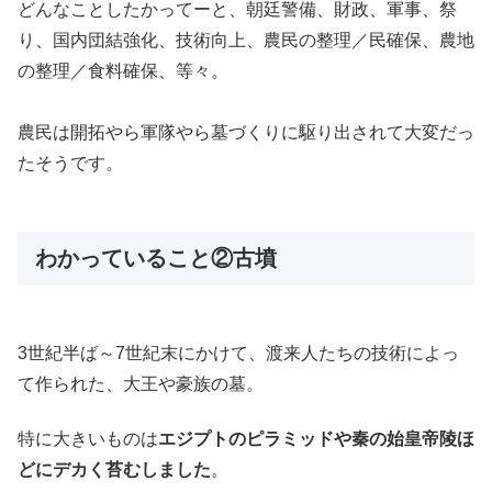
どんなことしたかってーと、朝廷警備、財政、軍事、祭
り、国内団結強化、技術向上、農民の整理／民確保、農地
の整理／食料確保、等々。
農民は開拓やら軍隊やら墓づくりに駆り出されて大変だっ
たそうです。
わかっていること②古墳
3世紀半ば～7世紀末にかけて、渡来人たちの技術によっ
て作られた、大王や豪族の墓。
特に大きいものは
エジプトのピラミッドや秦の始皇帝陵ほ
どにデカく苔むしました
。