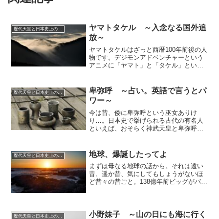
ヤマトタケル ～入念なる国外追
歴代天皇と日本史上の偉人たち ～えらい～
放～
ヤマトタケルはざっと西暦100年前後の人
物です。デジモンアドベンチャーという
アニメに「ヤマト」と「タケル」という
兄弟がいますが、その元ネタの人です
ね。恐れ多くも、父は第12代景行天皇、
母は第7代孝霊天皇の皇孫という、筋金入
卑弥呼 ～占い。英語で言うとパ
歴代天皇と日本史上の偉人たち ～えらい～
りの皇子様。『日本...
ワー～
今は昔、倭に卑弥呼という巫女ありけ
り…。日本史で挙げられる古代の有名人
といえば、おそらく神武天皇と卑弥呼の
二択かと思います。神武天皇は天照大神
と須佐之男命の誓約（うけい）によって
生まれた神の子孫であり、世が世ならっ
地球、爆誕したってよ
歴代天皇と日本史上の偉人たち ～えらい～
ていうか絶賛続いている日本...
まずは母なる地球の話から。それは遠い
昔、遥か昔、気にしてもしょうがないほ
ど昔々の昔ごと。138億年前ビッグがバン
46億年前地球がボン38億年前海がザバン
21億年前海に多細胞生物が豪誕約5億年前
氷河期が終了、満を持してクラゲやら甲
殻類やらが誕...
小野妹子 ～山の日にも海に行く
歴代天皇と日本史上の偉人たち ～えらい～