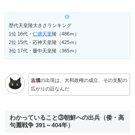
歴代天皇陵大きさランキング
1位 16代・
仁德天皇
陵（486ｍ）
2位 15代・応神天皇陵（425ｍ）
3位 17代・履中天皇陵（365ｍ）
古墳
の出現は、大和政権の成立、その支配の
広がりの証なんだ
わかっていること③朝鮮への出兵（倭・高
句麗戦争 391～404年）