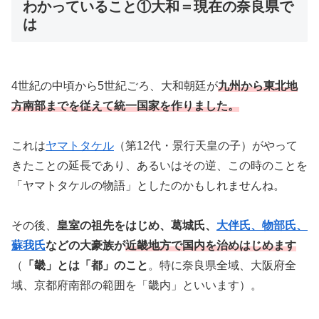
わかっていること①大和＝現在の奈良県で
は
4世紀の中頃から5世紀ごろ、大和朝廷が
九州から東北地
方南部までを従えて統一国家を作りました。
これは
ヤマトタケル
（第12代・景行天皇の子）がやって
きたことの延長であり、あるいはその逆、この時のことを
「ヤマトタケルの物語」としたのかもしれませんね。
その後、
皇室の祖先をはじめ、葛城氏、
大伴氏、物部氏、
蘇我氏
などの大豪族が
近畿地方で国内を治めはじめます
（
「畿」とは「都」のこと
。特に奈良県全域、大阪府全
域、京都府南部の範囲を「畿内」といいます）。