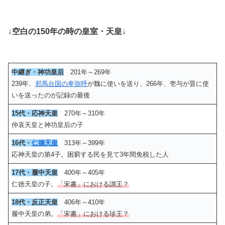
↓
空白の150年の時の皇室・天皇
↓
中継ぎ・神功皇后
201年～269年
239年、
邪馬台国の卑弥呼
が魏に使いを送り、266年、壱与が晋に使
いを送ったのが記録の最後
15代・応神天皇
270年～310年
仲哀天皇と神功皇后の子
16代・
仁德天皇
313年～399年
応神天皇の第4子。困窮する民を見て3年間免税した人
17代・履中天皇
400年～405年
仁徳天皇の子。
「宋書」における讃王？
18代・反正天皇
406年～410年
履中天皇の弟。
「宋書」における珍王？