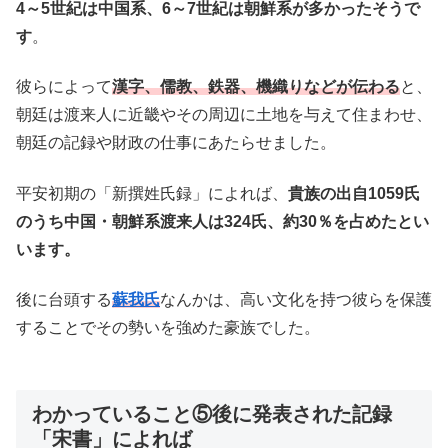
4～5世紀は中国系、6～7世紀は朝鮮系が多かったそうで
す
。
彼らによって
漢字、儒教、鉄器、機織りなどが伝わる
と、
朝廷は渡来人に近畿やその周辺に土地を与えて住まわせ、
朝廷の記録や財政の仕事にあたらせました。
平安初期の「新撰姓氏録」によれば、
貴族の出自1059氏
のうち中国・朝鮮系渡来人は324氏、約30％を占めたとい
います。
後に台頭する
蘇我氏
なんかは、高い文化を持つ彼らを保護
することでその勢いを強めた豪族でした。
わかっていること⑤後に発表された記録
「宋書」によれば