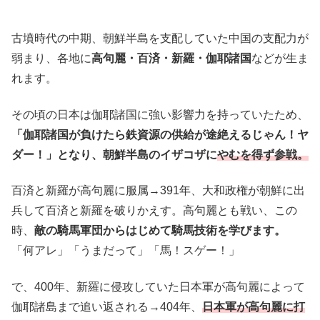
古墳時代の中期、朝鮮半島を支配していた中国の支配力が
弱まり、各地に
高句麗・百済・新羅・伽耶諸国
などが生ま
れます。
その頃の日本は伽耶諸国に強い影響力を持っていたため、
「伽耶諸国が負けたら鉄資源の供給が途絶えるじゃん！ヤ
ダー！」となり、朝鮮半島のイザコザに
やむを得ず参戦。
百済と新羅が高句麗に服属→391年、大和政権が朝鮮に出
兵して百済と新羅を破りかえす。高句麗とも戦い、この
時、
敵の騎馬軍団からはじめて騎馬技術を学びます。
「何アレ」「うまだって」「馬！スゲー！」
で、400年、新羅に侵攻していた日本軍が高句麗によって
伽耶諸島まで追い返される→404年、
日本軍が高句麗に打