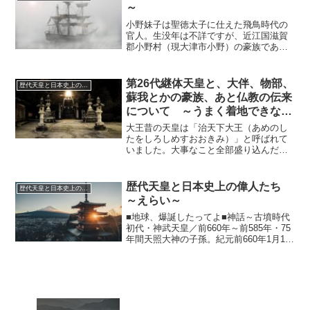
～
小野妹子は聖徳太子に仕えた飛鳥時代の
官人。生没年は不詳ですが、近江国滋賀
郡小野村（現大津市小野）の豪族であ
り、第5代孝昭天皇の皇子である天足彦国
押人命（あめたらしひこくにおしひとの
みこと）を氏祖とする、由緒正しき小野
第26代継体天皇と、大伴、物部、
歴代天皇と日本史上の偉人たち ～えらい～
氏の若人です。時々名前で...
蘇我とかの豪族、あと仏教の伝来
について ～うまく着地できない
人々～
大王昔の天皇は「治天下大王（あめのし
たをしろしめすおおきみ）」と呼ばれて
いました。大事なこと全部盛り込んだ感
じの大層なお名前です。しかし、第40代
天武天皇（673年～686年）の頃、中国の
影響から脱し「日本列島の王は中国の皇
歴代天皇と日本史上の偉人たち
歴代天皇と日本史上の偉人たち ～えらい～
帝に支配されない...
～えらい～
■地球、爆誕したってよ■神話～古墳時代
初代・神武天皇／前660年～前585年・75
年間天照大神の子孫。紀元前660年1月1日
に即位2代・綏靖天皇／前581年～前549
年・32年間↓ここから3代・安寧天皇／前
549年～前511年・38年間4代...